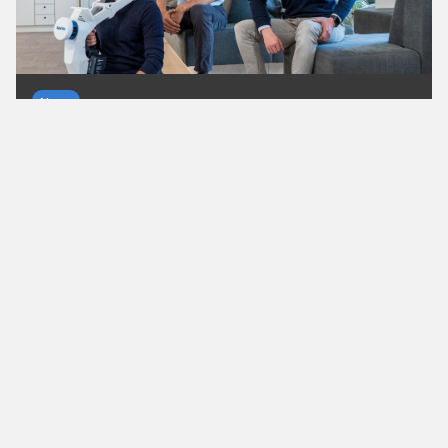
News
NavVis holt sich 85 Mio. US-Dollar
Münchner Spatial-AI-Spezialist investiert in die
Datengrundlage für physische KI. Mehr als eine
Milliarde Quadratmeter wurden allein 2025 digital
erfasst.