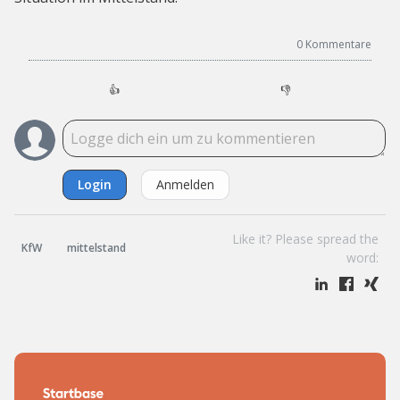
0
Kommentare
👍
👎
Login
Anmelden
Like it? Please spread the
KfW
mittelstand
word: