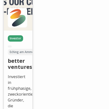
Investor
Eching am Ammersee
better
ventures
Investiert
in
frühphasige,
zweckorientierte
Gründer,
die