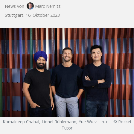
News von
Marc Nemitz
Stuttgart, 16. Oktober 2023
Komaldeep Chahal, Lionel Rühlemann, Yue Wu v. l. n. r. | © Rocket
Tutor