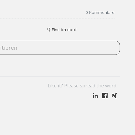
0
Kommentare
👎
Find ich doof
Like it? Please spread the word: