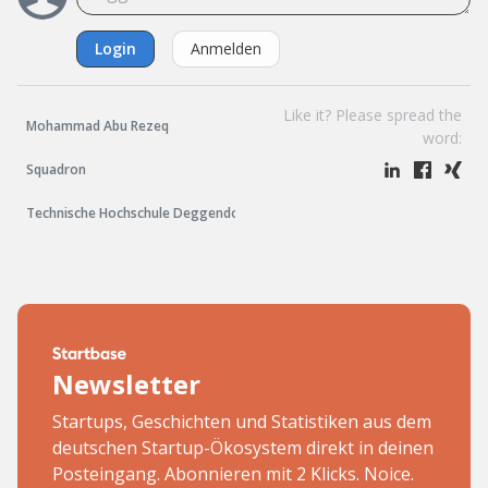
Login
Anmelden
Like it? Please spread the
Mohammad Abu Rezeq
word:
Squadron
Technische Hochschule Deggendorf
Newsletter
Startups, Geschichten und Statistiken aus dem
deutschen Startup-Ökosystem direkt in deinen
Posteingang. Abonnieren mit 2 Klicks. Noice.