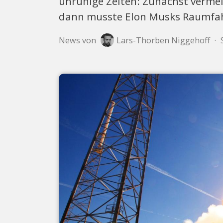
unruhige Zeiten: Zunächst vermeld
dann musste Elon Musks Raumfahr
News von
Lars-Thorben Niggehoff
·