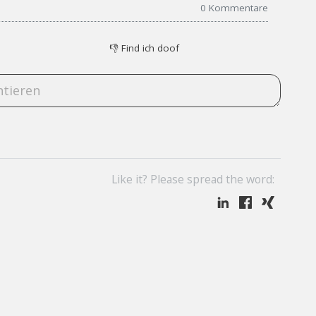
0
Kommentare
👎
Find ich doof
Like it? Please spread the word: