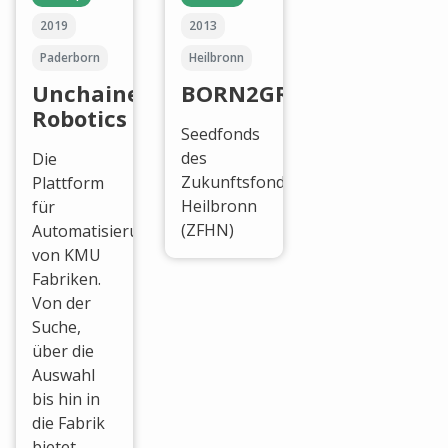
2019
2013
Paderborn
Heilbronn
Unchained
BORN2GROW
Robotics
Seedfonds
des
Die
Zukunftsfonds
Plattform
Heilbronn
für
(ZFHN)
Automatisierung
von KMU
Fabriken.
Von der
Suche,
über die
Auswahl
bis hin in
die Fabrik
bietet