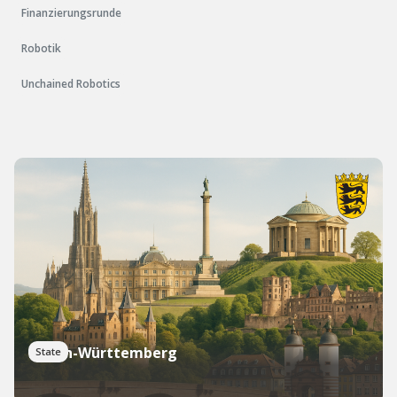
Finanzierungsrunde
Robotik
Unchained Robotics
Baden-Württemberg
State