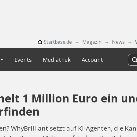
Startbase.de
Magazin
News
Events
Mediathek
Account
lt 1 Million Euro ein un
erfinden
n? WhyBrilliant setzt auf KI-Agenten, die K