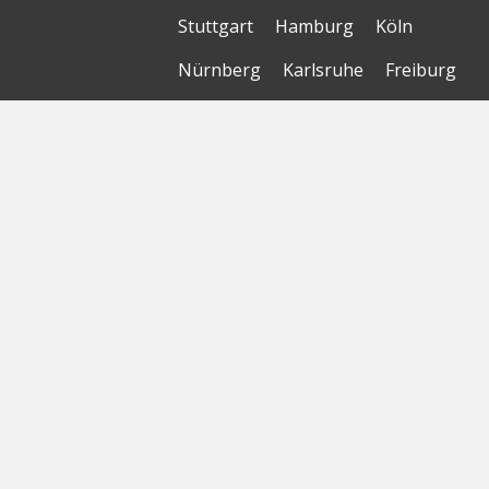
Stuttgart
Hamburg
Köln
Nürnberg
Karlsruhe
Freiburg
The Female Company
Creditshelf
HTGF
Vialytics
Laserhub
Targomo
Amorelie
Forto
Motor AI
© Startbase
GmbH 2026
Startseite
Sitemap
Geokarte
Datenschutzerklärung