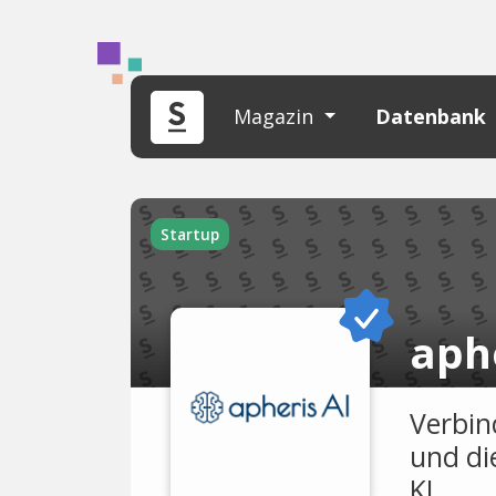
Magazin
Datenbank
Startup
aph
Verbin
und di
KI.