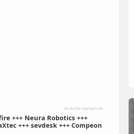
deutsche-startups.de
fire +++ Neura Robotics +++
maXtec +++ sevdesk +++ Compeon