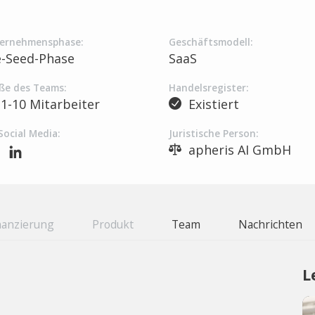
ernehmensphase:
Geschäftsmodell:
e-Seed-Phase
SaaS
ße des Teams:
Handelsregister:
1-10 Mitarbeiter
Existiert
Social Media:
Juristische Person:
apheris AI GmbH
nanzierung
Produkt
Team
Nachrichten
L