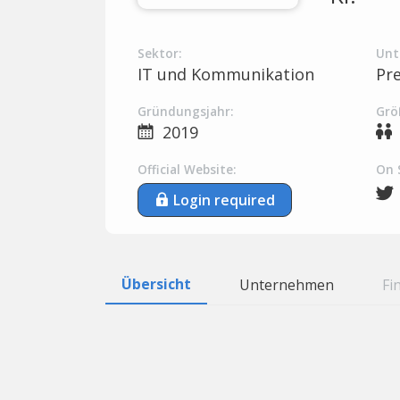
Sektor:
Unt
IT und Kommunikation
Pr
Gründungsjahr:
Grö
2019
Official Website:
On 
Login required
Übersicht
Unternehmen
Fi