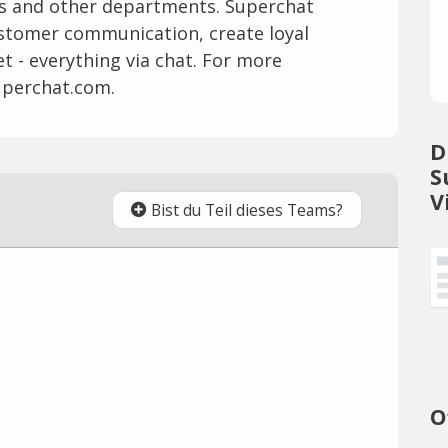
es and other departments. Superchat
ustomer communication, create loyal
 - everything via chat. For more
uperchat.com.
D
S
V
Bist du Teil dieses Teams?
O