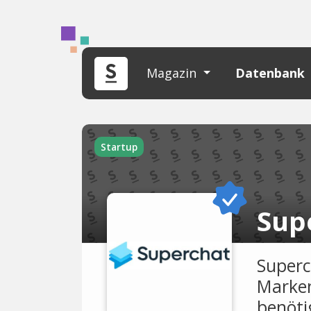
Magazin
Datenbank
Startup
Sup
Superc
Marken
benöti