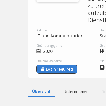
zu tre
aufzub
Dienst
Sektor:
Unt
IT und Kommunikation
St
Gründungsjahr:
Grö
2020
Official Website:
On 
Login required
Übersicht
Unternehmen
Fi