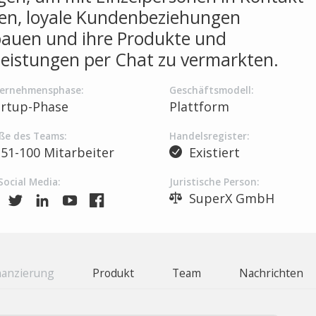
ten, loyale Kundenbeziehungen
auen und ihre Produkte und
leistungen per Chat zu vermarkten.
ernehmensphase:
Geschäftsmodell:
artup-Phase
Plattform
ße des Teams:
Handelsregister:
51-100 Mitarbeiter
Existiert
Social Media:
Juristische Person:
SuperX GmbH
nanzierung
Produkt
Team
Nachrichten