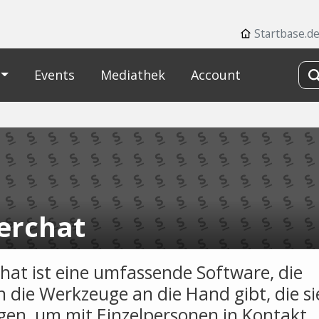
Startbase.d
Events
Mediathek
Account
erchat
hat ist eine umfassende Software, die
 die Werkzeuge an die Hand gibt, die si
gen, um mit Einzelpersonen in Kontakt