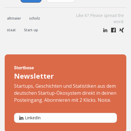
Like it? Please spread the
altmaier
scholz
word:
staat
Start-up
Newsletter
Startups, Geschichten und Statistiken aus dem
deutschen Startup-Ökosystem direkt in deinen
Posteingang. Abonnieren mit 2 Klicks. Noice.
LinkedIn