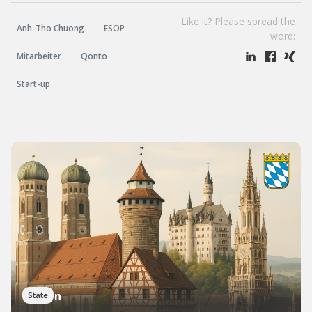
Like it? Please spread the
Anh-Tho Chuong
ESOP
word:
Mitarbeiter
Qonto
Start-up
Bayern
State