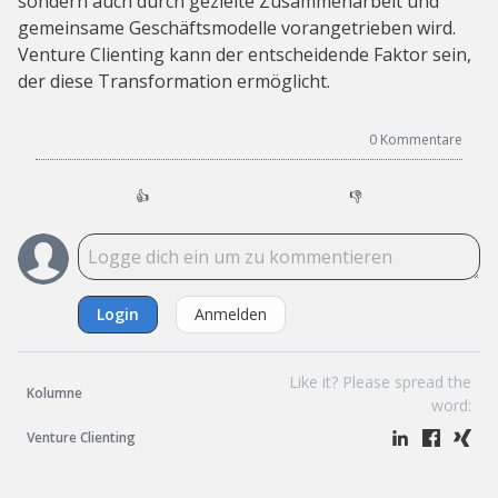
sondern auch durch gezielte Zusammenarbeit und
gemeinsame Geschäftsmodelle vorangetrieben wird.
Venture Clienting kann der entscheidende Faktor sein,
der diese Transformation ermöglicht.
0
Kommentare
👍
👎
Login
Anmelden
Like it? Please spread the
Kolumne
word:
Venture Clienting