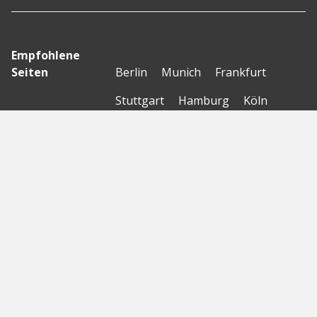
Empfohlene
Seiten
Berlin
Munich
Frankfurt
Stuttgart
Hamburg
Köln
Nürnberg
Karlsruhe
Freiburg
The Female Company
Creditshelf
HTGF
Vialytics
Laserhub
Targomo
Amorelie
Forto
Motor AI