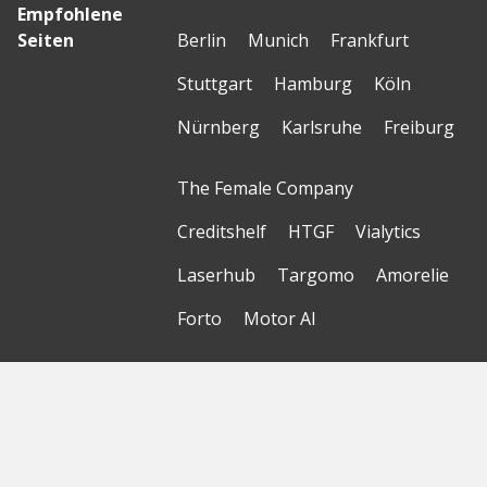
Empfohlene
Seiten
Berlin
Munich
Frankfurt
Stuttgart
Hamburg
Köln
Nürnberg
Karlsruhe
Freiburg
The Female Company
Creditshelf
HTGF
Vialytics
Laserhub
Targomo
Amorelie
Forto
Motor AI
© Startbase
GmbH 2026
Startseite
Sitemap
Geokarte