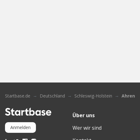
Startbase.de
Deutschland
Schleswig-Holstein
Ahrens
Über uns
Wer wir sind
Anmelden