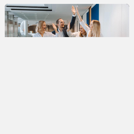
Wissen
Spezialisierte Teams machen den
Unterschied im Venture Clienting
Venture Clienting ist ein strategischer Hebel für
Innovationskraft und Wettbewerbsfähigkeit. Die
LBBW setzt auf ein spezialisiertes Venture-
Clienting-Team, um effizient mit Startups zu
kooperieren.