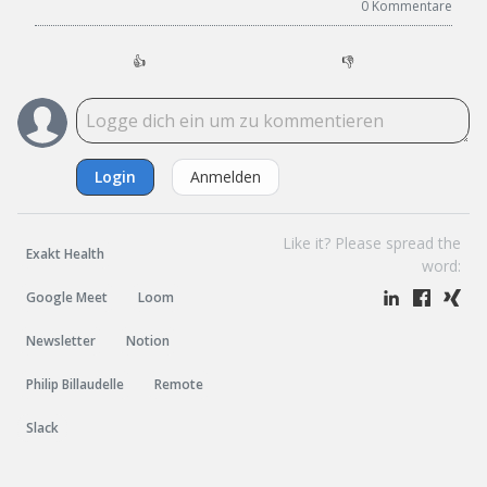
0
Kommentare
👍
👎
Login
Anmelden
Like it? Please spread the
Exakt Health
word:
Google Meet
Loom
Newsletter
Notion
Philip Billaudelle
Remote
Slack