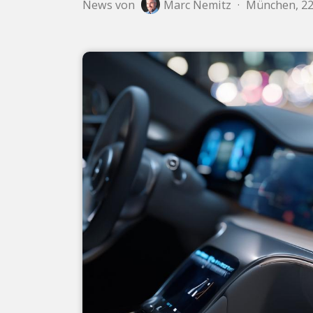
News von
Marc Nemitz
·
München, 22.