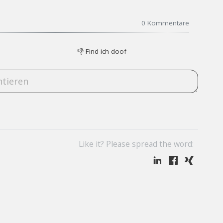
0
Kommentare
👎
Find ich doof
Like it? Please spread the word: