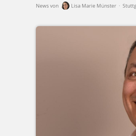
News von
Lisa Marie Münster
·
Stuttg