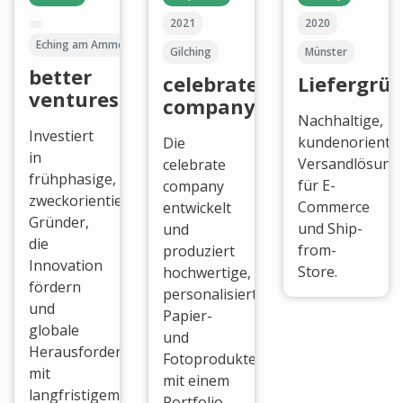
2021
2020
Eching am Ammersee
Gilching
Münster
better
celebrate
Liefergrü
ventures
company
Nachhaltige,
Investiert
kundenorientie
Die
in
Versandlösung
celebrate
frühphasige,
für E-
company
zweckorientierte
Commerce
entwickelt
Gründer,
und Ship-
und
die
from-
produziert
Innovation
Store.
hochwertige,
fördern
personalisierte
und
Papier-
globale
und
Herausforderungen
Fotoprodukte
mit
mit einem
langfristigem,
Portfolio