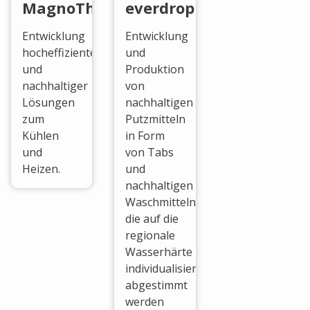
MagnoTherm
everdrop
Entwicklung
Entwicklung
hocheffizienter
und
und
Produktion
nachhaltiger
von
Lösungen
nachhaltigen
zum
Putzmitteln
Kühlen
in Form
und
von Tabs
Heizen.
und
nachhaltigen
Waschmitteln,
die auf die
regionale
Wasserhärte
individualisiert
abgestimmt
werden