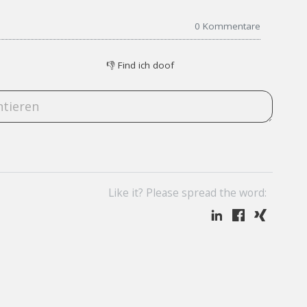
0
Kommentare
👎
Find ich doof
Like it? Please spread the word: