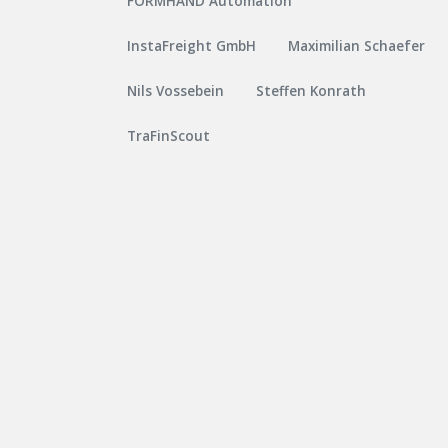
FORMHAND Automation
InstaFreight GmbH
Maximilian Schaefer
Nils Vossebein
Steffen Konrath
TraFinScout