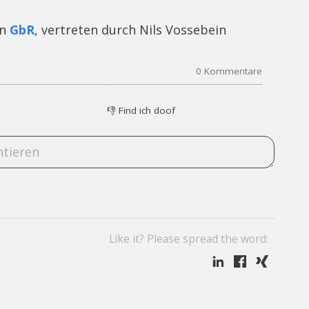
gn
GbR
, vertreten durch Nils Vossebein
0
Kommentare
👎
Find ich doof
Like it? Please spread the word: