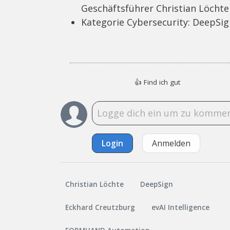
Geschäftsführer Christian Löchte
Kategorie Cybersecurity: DeepSi
👍
Find ich gut
Login
Anmelden
Christian Löchte
DeepSign
Eckhard Creutzburg
evAI Intelligence