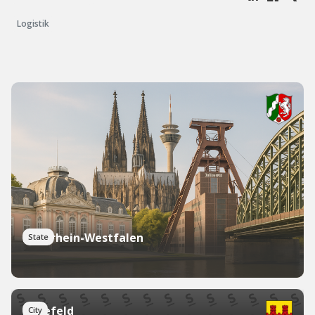
Logistik
Nordrhein-Westfalen
State
Bielefeld
City