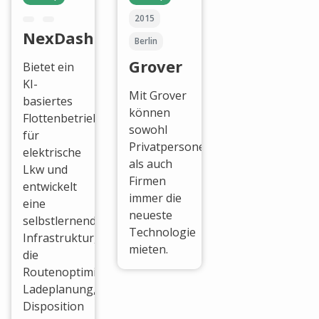
2015
NexDash
Berlin
Grover
Bietet ein
KI-
Mit Grover
basiertes
können
Flottenbetriebssystem
sowohl
für
Privatpersonen
elektrische
als auch
Lkw und
Firmen
entwickelt
immer die
eine
neueste
selbstlernende
Technologie
Infrastruktur,
mieten.
die
Routenoptimierung,
Ladeplanung,
Disposition