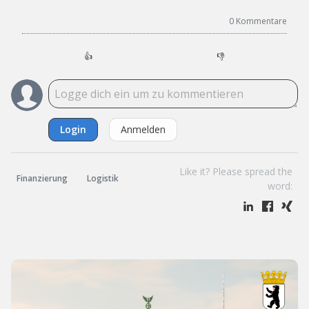
0
Kommentare
👍
👎
Login
Anmelden
Like it? Please spread the
Finanzierung
Logistik
word: