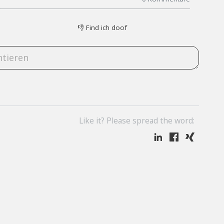
👎
Find ich doof
Like it? Please spread the word: