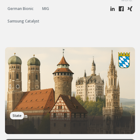
German Bionic
MIG
Samsung Catalyst
Bayern
State