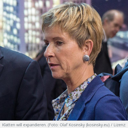
Klatten will expandieren. (Foto: Olaf Kosinsky (kosinsky.eu) / Lizenz: