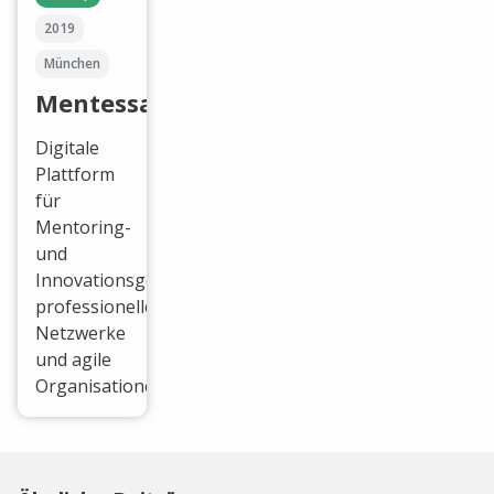
2019
München
Mentessa
Digitale
Plattform
für
Mentoring-
und
Innovationsgemeinschaften,
professionelle
Netzwerke
und agile
Organisationen.