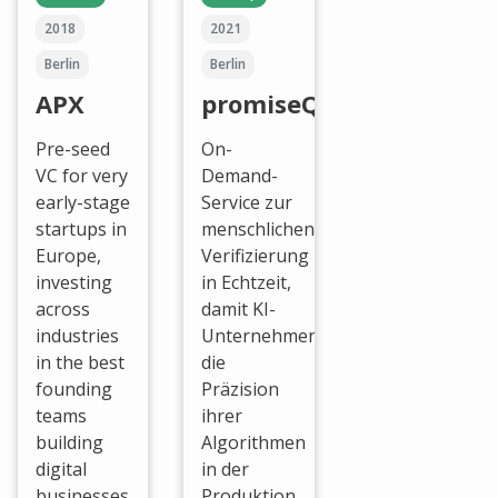
2018
2021
Berlin
Berlin
APX
promiseQ
Pre-seed
On-
VC for very
Demand-
early-stage
Service zur
startups in
menschlichen
Europe,
Verifizierung
investing
in Echtzeit,
across
damit KI-
industries
Unternehmen
in the best
die
founding
Präzision
teams
ihrer
building
Algorithmen
digital
in der
businesses
Produktion