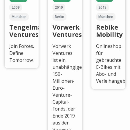
2009
2019
2018
München
Berlin
München
Tengelmann
Vorwerk
Rebike
Ventures
Ventures
Mobility
Join Forces.
Vorwerk
Onlineshop
Define
Ventures
für
Tomorrow.
ist ein
gebrauchte
unabhängiger
E-Bikes mit
150-
Abo- und
Millionen-
Verleihangebot
Euro-
Venture-
Capital-
Fonds, der
Ende 2019
aus der
Vorwerk