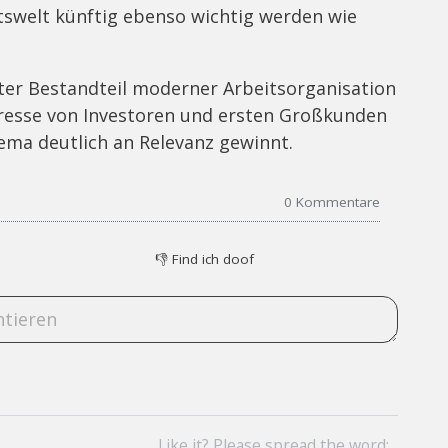
itswelt künftig ebenso wichtig werden wie
ster Bestandteil moderner Arbeitsorganisation
teresse von Investoren und ersten Großkunden
ema deutlich an Relevanz gewinnt.
0
Kommentare
👎
Find ich doof
Like it? Please spread the word: