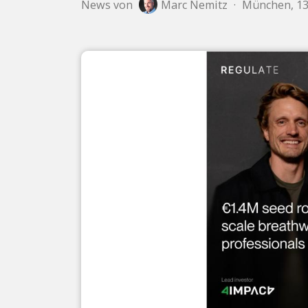
News von
Marc Nemitz
·
München, 13