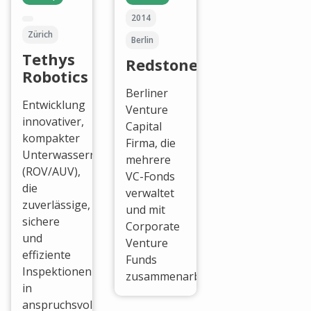
2014
Zürich
Berlin
Tethys
Redstone
Robotics
Berliner
Entwicklung
Venture
innovativer,
Capital
kompakter
Firma, die
Unterwasserroboter
mehrere
(ROV/AUV),
VC-Fonds
die
verwaltet
zuverlässige,
und mit
sichere
Corporate
und
Venture
effiziente
Funds
Inspektionen
zusammenarbeitet.
in
anspruchsvollen