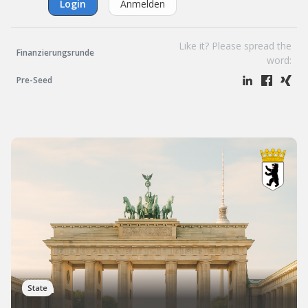
Login
Anmelden
Like it? Please spread the
Finanzierungsrunde
word:
Pre-Seed
Berlin
State