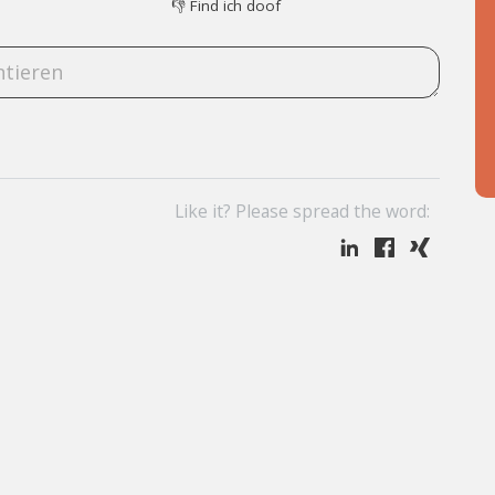
👎
Find ich doof
Like it? Please spread the word: