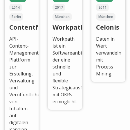
2014
2017
2011
Berlin
München
München
Contentful
Workpath
Celonis
API-
Workpath
Daten in
Content-
ist ein
Wert
Management-
Softwareanbieter,
verwandeln
Plattform
der eine
mit
zur
schnelle
Process
Erstellung,
und
Mining.
Verwaltung
flexible
und
Strategieausführung
Veröffentlichung
mit OKRs
von
ermöglicht.
Inhalten
auf
digitalen
Kanälen.