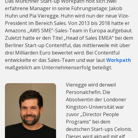
Das Münchner Start-up Workpath holt sich zwei
erfahrene Manager in seine Führungsetage: Jakob
Huhn und Pia Vieregge. Huhn wird nun der neue Vize-
President im Bereich Sales. Von 2013 bis 2018 hatte er
Amazons „AWS SME“-Sales-Team in Europa aufgebaut.
Zuletzt hatte er den Titel „Head of Sales EMEA“ bei dem
Berliner Start-up Contentful, das mittlerweile mit über
drei Milliarden Euro bewertet wird. Bei Contentful
entwickelte er das Sales-Team und war laut
Workpath
maßgeblich am Unternehmenserfolg beteiligt.
Vieregge wird derweil
Personalchefin. Die
Absolventin der Londoner
Kingston-Universität war
zuvor „Director People
Programs“ bei dem
deutschen Start-ups Celonis.
Dieses wird aktuell mit elf