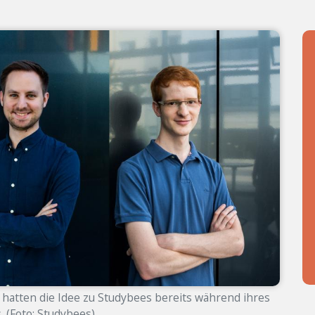
l hatten die Idee zu Studybees bereits während ihres
. (Foto: Studybees)