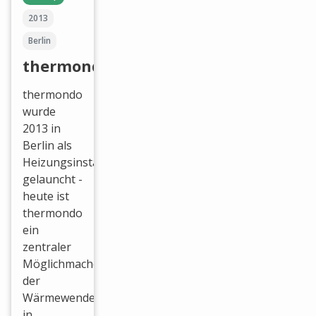
2013
Berlin
thermondo
thermondo
wurde
2013 in
Berlin als
Heizungsinstallateur
gelauncht -
heute ist
thermondo
ein
zentraler
Möglichmacher
der
Wärmewende
in