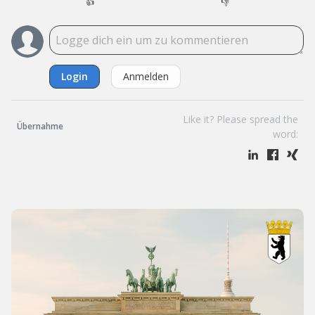
👍
👎
Login
Anmelden
Like it? Please spread the
Übernahme
word: