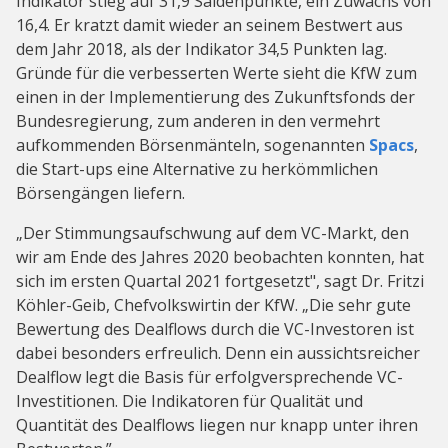
Indikator stieg auf 31,9 Saldenpunkte, ein Zuwachs von
16,4. Er kratzt damit wieder an seinem Bestwert aus
dem Jahr 2018, als der Indikator 34,5 Punkten lag.
Gründe für die verbesserten Werte sieht die KfW zum
einen in der Implementierung des Zukunftsfonds der
Bundesregierung, zum anderen in den vermehrt
aufkommenden Börsenmänteln, sogenannten
Spacs
,
die Start-ups eine Alternative zu herkömmlichen
Börsengängen liefern.
„Der Stimmungsaufschwung auf dem VC-Markt, den
wir am Ende des Jahres 2020 beobachten konnten, hat
sich im ersten Quartal 2021 fortgesetzt", sagt Dr. Fritzi
Köhler-Geib, Chefvolkswirtin der KfW. „Die sehr gute
Bewertung des Dealflows durch die VC-Investoren ist
dabei besonders erfreulich. Denn ein aussichtsreicher
Dealflow legt die Basis für erfolgversprechende VC-
Investitionen. Die Indikatoren für Qualität und
Quantität des Dealflows liegen nur knapp unter ihren