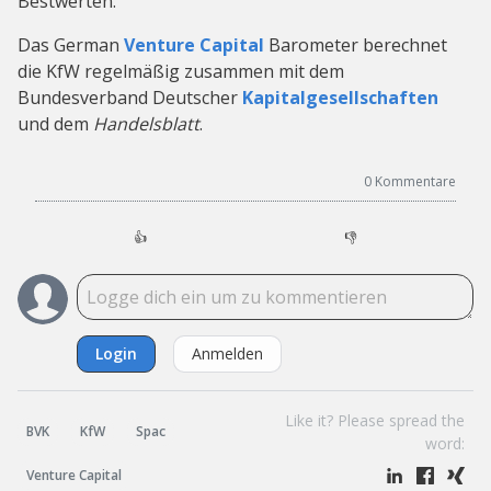
Bestwerten.”
Das German
Venture Capital
Barometer berechnet
die KfW regelmäßig zusammen mit dem
Bundesverband Deutscher
Kapitalgesellschaften
und dem
Handelsblatt
.
0
Kommentare
👍
👎
Login
Anmelden
Like it? Please spread the
BVK
KfW
Spac
word:
Venture Capital