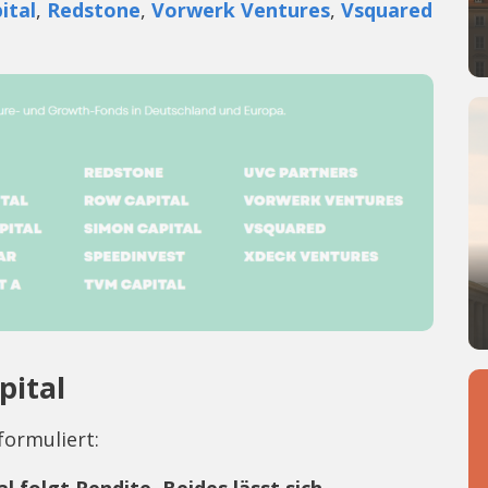
ital
,
Redstone
,
Vorwerk Ventures
,
Vsquared
pital
 formuliert: