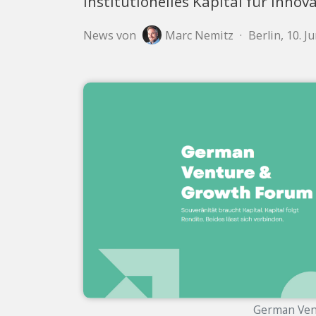
institutionelles Kapital für Inn
News von
Marc Nemitz
·
Berlin, 10. J
German Ven