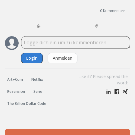
0
Kommentare
👍
👎
Login
Anmelden
Like it? Please spread the
Art+Com
Netflix
word:
Rezension
Serie
The Billion Dollar Code