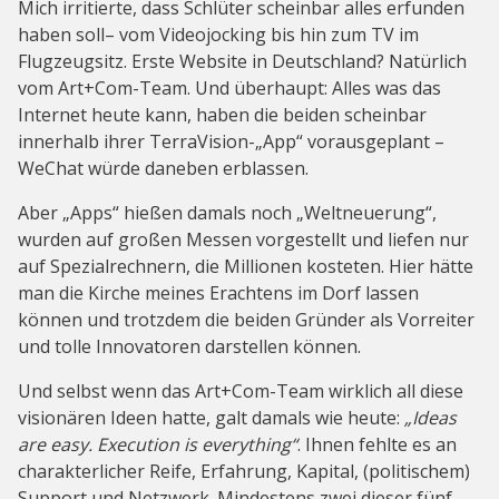
Mich irritierte, dass Schlüter scheinbar alles erfunden
haben soll– vom Videojocking bis hin zum TV im
Flugzeugsitz. Erste Website in Deutschland? Natürlich
vom Art+Com-Team. Und überhaupt: Alles was das
Internet heute kann, haben die beiden scheinbar
innerhalb ihrer TerraVision-„App“ vorausgeplant –
WeChat würde daneben erblassen.
Aber „Apps“ hießen damals noch „Weltneuerung“,
wurden auf großen Messen vorgestellt und liefen nur
auf Spezialrechnern, die Millionen kosteten. Hier hätte
man die Kirche meines Erachtens im Dorf lassen
können und trotzdem die beiden Gründer als Vorreiter
und tolle Innovatoren darstellen können.
Und selbst wenn das Art+Com-Team wirklich all diese
visionären Ideen hatte, galt damals wie heute:
„Ideas
are easy. Execution is everything“
. Ihnen fehlte es an
charakterlicher Reife, Erfahrung, Kapital, (politischem)
Support und Netzwerk. Mindestens zwei dieser fünf