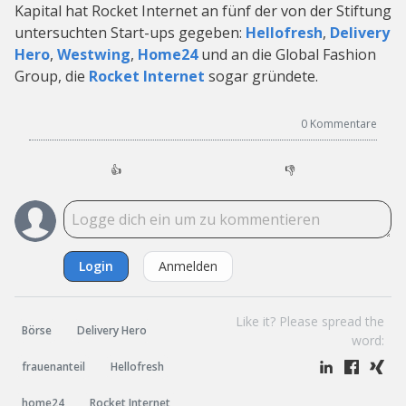
Kapital hat Rocket Internet an fünf der von der Stiftung
untersuchten Start-ups gegeben:
Hellofresh
,
Delivery
Hero
,
Westwing
,
Home24
und an die Global Fashion
Group, die
Rocket Internet
sogar gründete.
0
Kommentare
👍
👎
Login
Anmelden
Like it? Please spread the
Börse
Delivery Hero
word:
frauenanteil
Hellofresh
home24
Rocket Internet