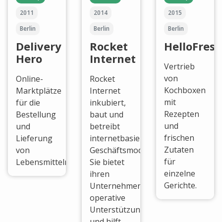
2011
2014
2015
Berlin
Berlin
Berlin
Delivery
Rocket
HelloFres
Hero
Internet
Vertrieb
von
Online-
Rocket
Kochboxen
Marktplätze
Internet
mit
für die
inkubiert,
Rezepten
Bestellung
baut und
und
und
betreibt
frischen
Lieferung
internetbasierte
Zutaten
von
Geschäftsmodelle.
für
Lebensmitteln.
Sie bietet
einzelne
ihren
Gerichte.
Unternehmen
operative
Unterstützung
und hilft