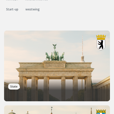
Start-up
westwing
Berlin
State