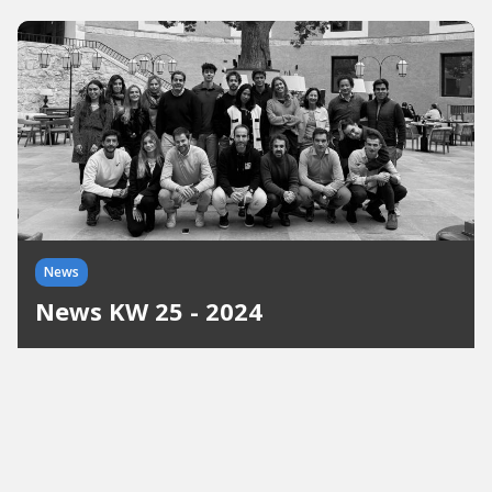
News
News KW 25 - 2024
HUMAX und HeyCharge entwickeln neue
Ladesäulen-Generation. Kfund sichert sich 70
Millionen Euro für sechsten Fonds. innocent drinks
setzt auf Wachstum. Bling ernennt Christian
Hellmann zum Markenchef. HHL und...