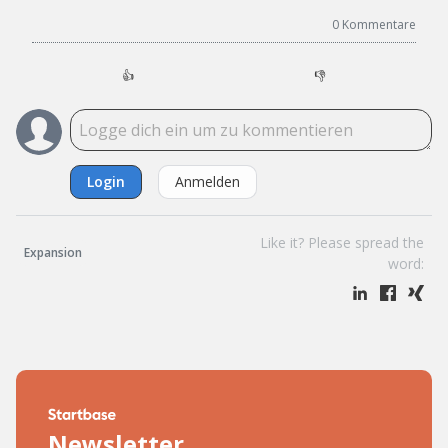
0
Kommentare
👍
👎
Login
Anmelden
Like it? Please spread the
Expansion
word:
Newsletter