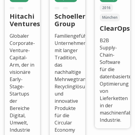
2016
Hitachi
Schoeller
München
Ventures
Group
ClearOps
Globaler
Familiengeführtes
B2B
Corporate-
Unternehmen
Supply-
Venture-
mit langer
Chain-
Capital-
Tradition,
Software
Arm, der in
das
für die
visionäre
nachhaltige
datenbasierte
Early-
Mehrwegtransportverpackungen,
Optimierung
Stage-
Recyclinglösungen
von
Startups
und
Lieferketten
der
innovative
in der
Bereiche
Produkte
maschinenfabri
Digital,
für die
Industrie.
Umwelt,
Circular
Industrie
Economy