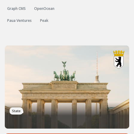
Graph CMS
OpenOcean
Paua Ventures
Peak
Berlin
State