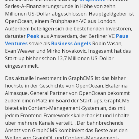
Series-A-Finanzierungsrunde in Höhe von zehn
Millionen US-Dollar abgeschlossen. Hauptgeldgeber ist
OpenOcean, einem Frühphasen-VC aus London.
Außerdem beteiligen sich die bestehenden Investoren,
darunter
Peak
aus Amsterdam, der Berliner VC
Paua
Ventures
sowie als
Business Angels
Robin Vasan,
Evan Weaver und Mirko Novakovic. Insgesamt hat das
Start-up bisher schon 13,7 Millionen US-Dollar
eingesammelt.
Das aktuelle Investment in GraphCMS ist das bisher
höchste in der Geschichte von OpenOcean. Ekaterina
Almasque, General Partner von OpenOcean bekommt
zudem einen Platz im Board der Start-ups. GraphCMS
bietet ein Content-Management-System an, das mit
jedem Frontend-Framework skalierbar ist und Inhalte
über mehrere Kanäle verteilt. „Der bahnbrechende
Ansatz von GraphCMS kombiniert das Beste aus den
Welten von GraphQL und Content-Management-