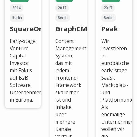
2014
2017
2017
Berlin
Berlin
Berlin
SquareOne
GraphCMS
Peak
Early-stage
Content
Wir
Venture
Management
investieren
Capital
System,
in
Investor
das mit
europäische
mit Fokus
jedem
early-stage
auf B2B
Frontend-
SaaS-,
Software
Framework
Marktplatz-
Unternehmen
skalierbar
und
in Europa.
ist und
Plattformunte
Inhalte
Als
über
ehemalige
mehrere
Unternehmer:i
Kanäle
wollen wir
verteilt.
die