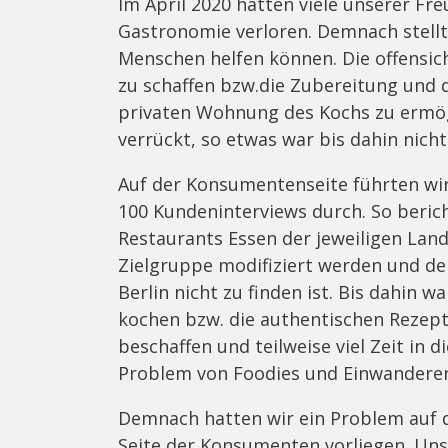
Im April 2020 hatten viele unserer Fr
Gastronomie verloren. Demnach stellte
Menschen helfen können. Die offensic
zu schaffen bzw.die Zubereitung und 
privaten Wohnung des Kochs zu ermögli
verrückt, so etwas war bis dahin nich
Auf der Konsumentenseite führten wi
100 Kundeninterviews durch. So berich
Restaurants Essen der jeweiligen Lan
Zielgruppe modifiziert werden und d
Berlin nicht zu finden ist. Bis dahin w
kochen bzw. die authentischen Rezept
beschaffen und teilweise viel Zeit in d
Problem von Foodies und Einwanderer
Demnach hatten wir ein Problem auf d
Seite der Konsumenten vorliegen. Uns