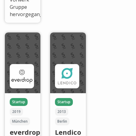
Gruppe
hervorgegangen.
Startup
Startup
2019
2013
München
Berlin
everdrop
Lendico