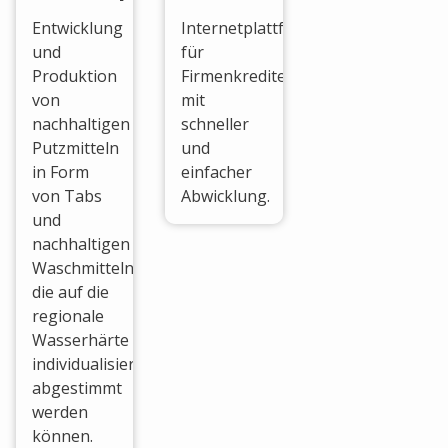
Entwicklung
Internetplattform
und
für
Produktion
Firmenkredite
von
mit
nachhaltigen
schneller
Putzmitteln
und
in Form
einfacher
von Tabs
Abwicklung.
und
nachhaltigen
Waschmitteln,
die auf die
regionale
Wasserhärte
individualisiert
abgestimmt
werden
können.