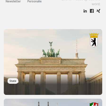
Newsletter
Personalie
word:
Berlin
State