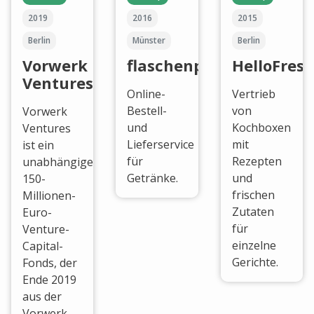
2019
2016
2015
Berlin
Münster
Berlin
Vorwerk
flaschenpost
HelloFres
Ventures
Online-
Vertrieb
Bestell-
von
Vorwerk
und
Kochboxen
Ventures
Lieferservice
mit
ist ein
für
Rezepten
unabhängiger
Getränke.
und
150-
frischen
Millionen-
Zutaten
Euro-
für
Venture-
einzelne
Capital-
Gerichte.
Fonds, der
Ende 2019
aus der
Vorwerk