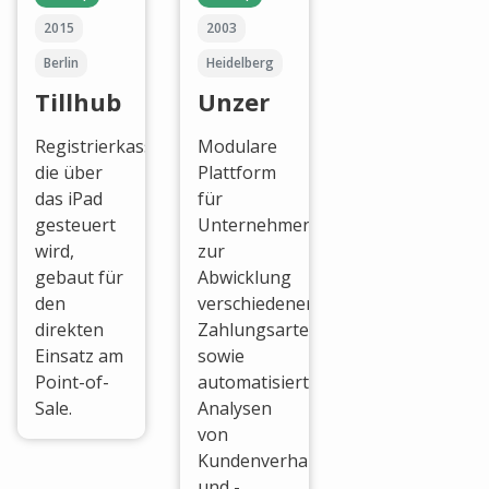
2015
2003
Berlin
Heidelberg
Tillhub
Unzer
Registrierkasse,
Modulare
die über
Plattform
das iPad
für
gesteuert
Unternehmen
wird,
zur
gebaut für
Abwicklung
den
verschiedener
direkten
Zahlungsarten,
Einsatz am
sowie
Point-of-
automatisierter
Sale.
Analysen
von
Kundenverhalten
und -