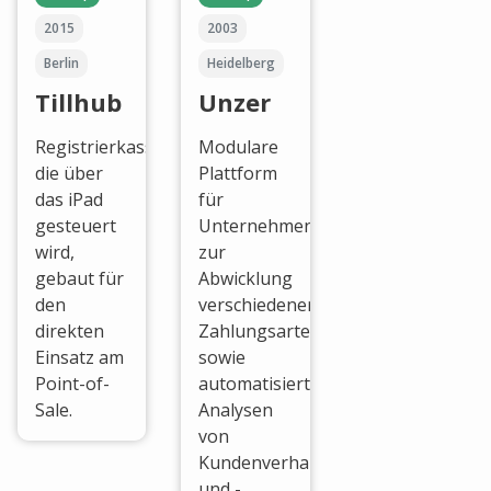
2015
2003
Berlin
Heidelberg
Tillhub
Unzer
Registrierkasse,
Modulare
die über
Plattform
das iPad
für
gesteuert
Unternehmen
wird,
zur
gebaut für
Abwicklung
den
verschiedener
direkten
Zahlungsarten,
Einsatz am
sowie
Point-of-
automatisierter
Sale.
Analysen
von
Kundenverhalten
und -