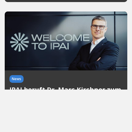
News
IPAI beruft Dr. Marc Kirchner zum
Chief Technology Officer
IPAI holt Ex-Apple-Manager Dr. Marc Kirchner als
CTO in die Geschäftsführung. Der neue
Technologiechef soll KI-Transformation von 130
Partnerunternehmen beschleunigen.