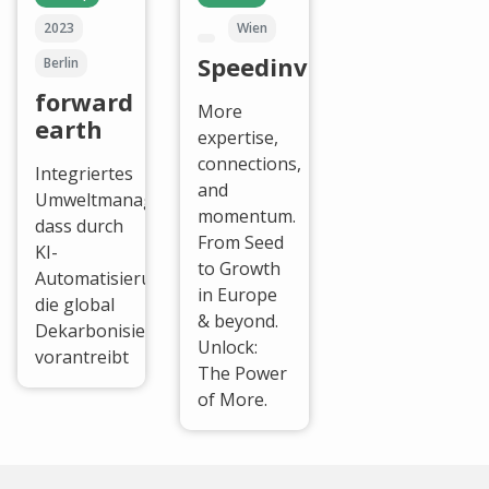
2023
Wien
Speedinvest
Berlin
forward
More
earth
expertise,
connections,
Integriertes
and
Umweltmanagement
momentum.
dass durch
From Seed
KI-
to Growth
Automatisierung
in Europe
die global
& beyond.
Dekarbonisierung
Unlock:
vorantreibt
The Power
of More.