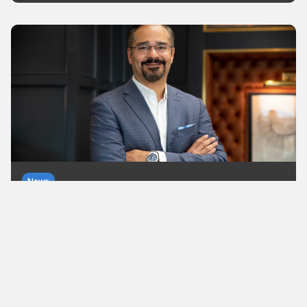
News
Horizon3 wird zum Cybersecurity-
Unicorn: 250 Millionen US-Dollar
bei über 2 Milliarden Bewertung
Horizon3 sammelt 250 Millionen US-Dollar für KI-
gestützte Cybersicherheit ein. Mit NodeZero®
setzt das Startup auf das Prinzip „AI vs. AI“ und